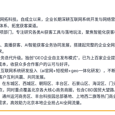
众赢网拓科技。自成立以来，企业长期深耕互联网系统开发与网络
销体系、拓宽获客渠道。
客专项部门，专注研究各类AI获客工具与落地玩法，聚焦智能化
客、直播获客、AI智能获客业务协同发展，搭建起完整的企业全
求。
业务迭代升级。独创“GEO企业自主发布模式”，已为上百家企业
成本，收获众多合作客户的认可与好评。
大互联网系统研发投入（ai官网+短视频+geo一体化研发），
客户互利共赢、共同发展。
，在东城区、西城区、朝阳区、丰台区、石景山区、海淀区、门
点，同时重点覆盖北京各大核心商务商圈，包含CBD国贸大望
、通州运河商务区、丰台科技园总部基地、上地西二旗等热门商业
求，高效助力北京本地企业抢占AI全网流量。