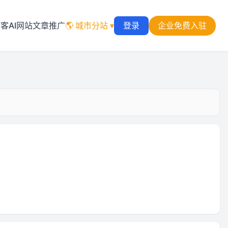
VIP认证
获客
AI网站
文章推广
🌎 城市分站 ▾
登录
企业免费入驻